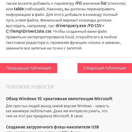
также можете добавить к параметру
/FO
значение
list
(списком)
или
table
(таблицей). Наконец, вы должны перенаправить
информацию в файл. Для этого добавьте в команду полный
путь и имя файла. Финальный вариант команды должен
выглядеть, например, так:
driverquery.exe /FO CSV >
C:\Temp\DriverListe.csv
. Чтобы созданный вами файл
правильно интерпретировался Excel, откройте его в любом
текстовом редакторе и, применяя функцию «поиск и замена»,
замените все запятые на точки с запятой.
Предыдущая публикация
Следующая публикация
ПОХОЖИЕ НОВОСТИ
Обзор Windows 10: креативная импотенция Microsoft
Для простых людей выход новой версии Windows – новость
как минимум любопытная. Даже им интересно узнать, что
там на этот раз придумала Microsoft. В свою
Создание загрузочного флэш-накопителя USB