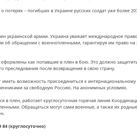
о потерях – погибших в Украине русских солдат уже более 207
лен украинской армии. Украина уважает международное право
и об обращении с военнопленными, гарантируя им право на 
 оформлены как попавшие в плен в бою. Это должно защитит
о преследования после возвращения в свою страну.
ут иметь возможность присоединиться к интернациональному
венниками за свободную Россию. На анонимных условиях.
ься в плен, работает круглосуточная горячая линия Координа
енными. Обращаться могут сами военные, а также их родные
н.
29 84 (круглосуточно)