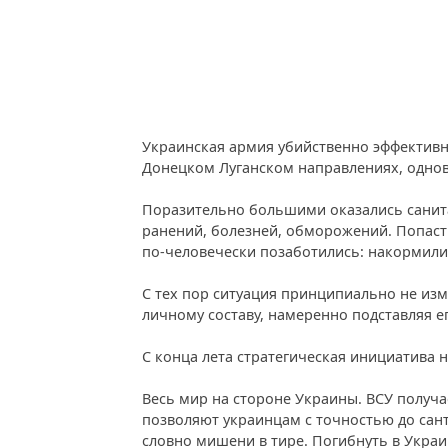
Украинская армия убийственно эффективна
Донецком Луганском направлениях, однов
Поразительно большими оказались санита
ранений, болезней, обморожений. Попасть
по-человечески позаботились: накормили
С тех пор ситуация принципиально не изм
личному составу, намеренно подставляя е
С конца лета стратегическая инициатива
Весь мир на стороне Украины. ВСУ получа
позволяют украинцам с точностью до сан
словно мишени в тире. Погибнуть в Украи