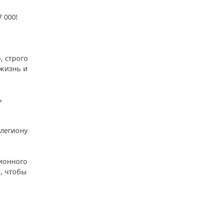
 000!
, строго
жизнь и
ь
 легиону
ционного
, чтобы