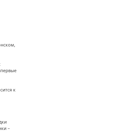
онском,
х
 впервые
сится к
дки
нки –