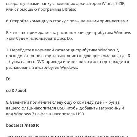
выбранную вами папку с помощью архиваторов Winrar, 7-ZIP,
или c помощью программы UltraIso.
6. Откройте командную строку с повышенными привилегиями.
В качестве примера места расположения дистрибутива Windows
7 мы будем использовать диск D:\.
7. Перейдите в корневой каталог дистрибутива Windows 7,
последовательно введя и выполнив следующие команды, где
D
– буква вашего DVD-привода или жесткого диска где находится
распакованый дистрибутив Windows:
D:
cd D:\boot
8. Введите и примените следующую команду, где
F
– буква
вашего флэш-накопителя USB, чтобы добавить загрузочный
код Windows 7 на флэш-накопитель USB.
bootsect /nt60 F: