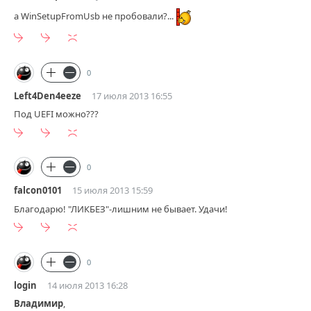
а WinSetupFromUsb не пробовали?...
0
Left4Den4eeze
17 июля 2013 16:55
Под UEFI можно???
0
falcon0101
15 июля 2013 15:59
Благодарю! "ЛИКБЕЗ"-лишним не бывает. Удачи!
0
login
14 июля 2013 16:28
Владимир
,