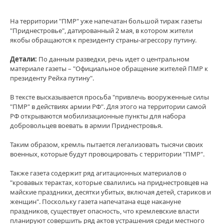
На территории "ПМР" уже напечатан большой тираж газеты
"Приднестровье", датированный 2 мая, в котором жители
якобы обращаются к президенту страны-агрессору путину.
Детали:
По данным разведки, речь идет о центральном
материале газеты – "Официальное обращение жителей ПМР к
президенту Рейха путину".
В тексте высказывается просьба "привлечь вооруженные силы
"ПМР" в действиях армии РФ". Для этого на территории самой
РФ открываются мобилизационные пункты для набора
добровольцев воевать в армии Приднестровья.
Таким образом, кремль пытается легализовать тысячи своих
военных, которые будут провоцировать с территории "ПМР".
Также газета содержит ряд агитационных материалов о
"кровавых терактах, которые свалились на приднестровцев на
майские праздники, десятки убитых, включая детей, стариков и
женщин". Поскольку газета напечатана еще накануне
праздников, существует опасность, что кремлевские власти
планируют совершить ряд актов устрашения среди местного