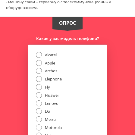
- машину связи – серверную с телекоммуникационным
оборудованием.
ОПРОС
Какая у вас модель телефона?
Alcatel
Apple
Archos
Elephone
Fly
Huawei
Lenovo
LG
Meizu
Motorola