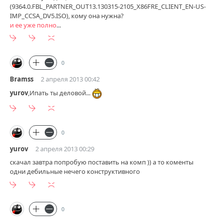
(9364.0.FBL_PARTNER_OUT13.130315-2105_X86FRE_CLIENT_EN-US-
IMP_CCSA_DV5.ISO), кому она нужна?
и ее уже полно
...
0
Bramss
2 апреля 2013 00:42
yurov
,Ипать ты деловой...
0
yurov
2 апреля 2013 00:29
скачал завтра попробую поставить на комп )) а то коменты
одни дебильные нечего конструктивного
0