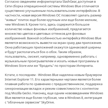
Согласно сведениям информпортала SlashGear, доступная в
Сети сборка операционной системы Windows Blue отличается
существенно улучшенным пользовательским интерфейсом. В
частности, новая версия Windows ОС позволяет сделать размер
"живых" плиток еще более крупным или еще более мелким,
чем Windows 8. Кроме того, здесь содержится большое
количество новых фоновых изображений, предлагается
множество цветов и цветовых оттенков для фоновых
изображений. Важной особенностью интерфейса Windows Blue
является возможность вывести на экран сразу два приложения.
Окна работающих приложений окажутся одинаковой ширины
и будут располагаться бок-о-обок. Таким образом,
пользователь, сможет, например, одновременно работать с
музыкальным проигрывателем и искать новые программы в
Windows Store или же "бродить" по просторам Интернета.
Кстати, о последнем - Windows Blue наделена новым браузером
Internet Explorer 11. Его характерными чертами является более
плавная работа по сравнению с предшественником, поддержка
синхронизации вкладок и режим совместимости с контентом
под Mozilla Gecko. Наконец, еще одним нововведением Windows
Blue является еще более глубокая, чем в Windows 8, интеграция
с "облачным сервисом" SkyDrive.