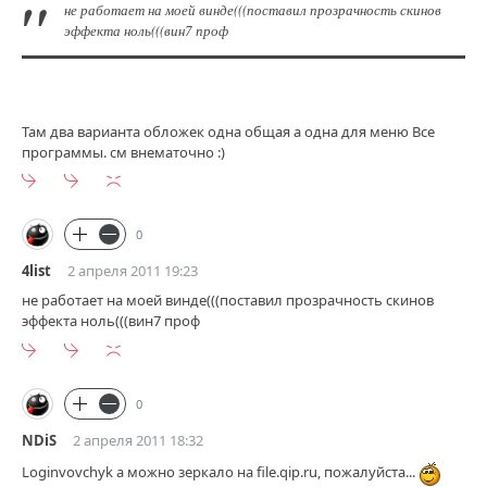
не работает на моей винде(((поставил прозрачность скинов
эффекта ноль(((вин7 проф
Там два варианта обложек одна общая а одна для меню Все
программы. см внематочно :)
0
4list
2 апреля 2011 19:23
не работает на моей винде(((поставил прозрачность скинов
эффекта ноль(((вин7 проф
0
NDiS
2 апреля 2011 18:32
Loginvovchyk а можно зеркало на file.qip.ru, пожалуйста...