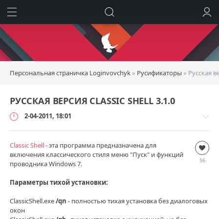
ИСКАТЬ
ВОЙТИ
Персональная страничка Loginvovchyk
»
Русификаторы
» Русская вер
РУССКАЯ ВЕРСИЯ CLASSIC SHELL 3.1.0
2-04-2011, 18:01
Classic Shell
Русификаторы
- эта программа предназначена для
включения классического стиля меню "Пуск" и функций
loginvovchyk
56
проводника Windows 7.
13
350
Параметры тихой установки:
12
ClassicShell.exe
/qn
- полностью тихая установка без диалоговых
окон