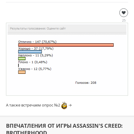
Дополнительно
Habetdin
25
6
129
0
А также встречаем опрос №2
→
ВПЕЧАТЛЕНИЯ ОТ ИГРЫ ASSASSIN'S CREED:
BROTHERHOOD