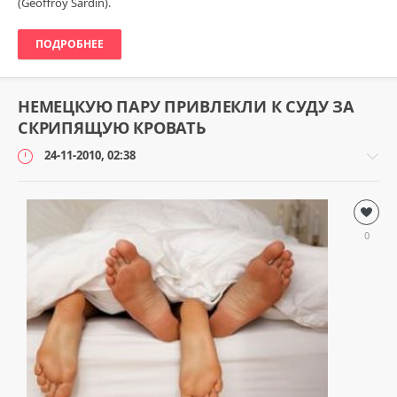
(Geoffroy Sardin).
ПОДРОБНЕЕ
НЕМЕЦКУЮ ПАРУ ПРИВЛЕКЛИ К СУДУ ЗА
СКРИПЯЩУЮ КРОВАТЬ
24-11-2010, 02:38
Безумный
мир
0
loginvovchyk
3
362
0