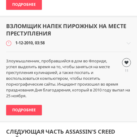
0
ПОДРОБНЕЕ
ВЗЛОМЩИК НАПЕК ПИРОЖНЫХ НА МЕСТЕ
ПРЕСТУПЛЕНИЯ
1-12-2010, 03:58
Злоумышленник, пробравшийся в дом во Флориде,
Безумный
успел выделить время на то, чтобы заняться на месте
мир
11
преступления кулинарией, а также поспать и
loginvovchyk
воспользоваться компьютером, чтобы посетить
3
порнографические сайты. Инцидент произошел во время
163
празднования Дня благодарения, который в 2010 году выпал на
25 ноября.
0
ПОДРОБНЕЕ
СЛЕДУЮЩАЯ ЧАСТЬ ASSASSIN'S CREED