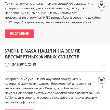
Три гигантских неопознанных летающих объекта, длина
Наука
которых составляет десятки километров, движутся по
и
36
направлению к Земле. Ученые вычислили, что
технологии
приземление огромных НЛО произойдет в середине декабря
loginvovchyk
2012 года. Эта дата совпадает с концом календаря майя.
11
987
ПОДРОБНЕЕ
9
УЧЕНЫЕ NASA НАШЛИ НА ЗЕМЛЕ
БЕССМЕРТНЫХ ЖИВЫХ СУЩЕСТВ
2-12-2010, 20:38
Американские ученые обнаружили форму жизни,
Наука
которая фактически является бессмертной и наверняка
и
13
переживет человечество. Речь идет о бактерии,
технологии
найденной специалистами аэрокосмического агентства США
loginvovchyk
NASA на дне соленого озера в Йосемитском национальном
5
парке Калифорнии.
890