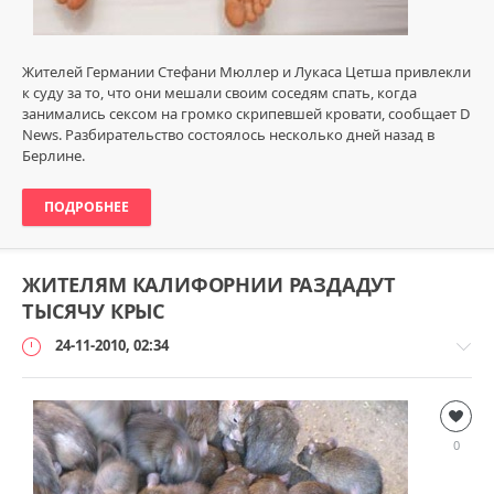
Жителей Германии Стефани Мюллер и Лукаса Цетша привлекли
к суду за то, что они мешали своим соседям спать, когда
занимались сексом на громко скрипевшей кровати, сообщает D
News. Разбирательство состоялось несколько дней назад в
Берлине.
ПОДРОБНЕЕ
ЖИТЕЛЯМ КАЛИФОРНИИ РАЗДАДУТ
ТЫСЯЧУ КРЫС
24-11-2010, 02:34
Безумный
мир
0
loginvovchyk
5