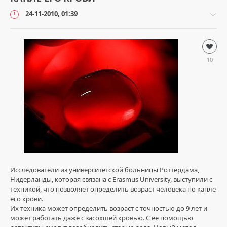
24-11-2010, 01:39
Наука
и
10
технологии
loginvovchyk
5
399
1
Исследователи из университетской больницы Роттердама,
Нидерланды, которая связана с Erasmus University, выступили с
техникой, что позволяет определить возраст человека по капле
его крови.
Их техника может определить возраст с точностью до 9 лет и
может работать даже с засохшей кровью. С ее помощью