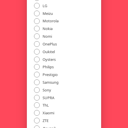
LG
Meizu
Motorola
Nokia
Nomi
OnePlus
Oukitel
Oysters
Philips
Prestigio
Samsung
Sony
SUPRA
ThL
Xiaomi
ZTE