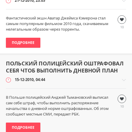
21-12-2010, 23:05
Фантастический экшн Аватар Джеймса Кэмерона стал
Наука
самым популярным фильмом 2010 года, скачиваемым
и
10
нелегальным образом через торренты.
технологии
loginvovchyk
ПОДРОБНЕЕ
7
929
6
ПОЛЬСКИЙ ПОЛИЦЕЙСКИЙ ОШТРАФОВАЛ
СЕБЯ ЧТОБ ВЫПОЛНИТЬ ДНЕВНОЙ ПЛАН
15-12-2010, 04:44
В Польше полицейский Анджей Тымановский выписал
Безумный
сам себе штраф, чтобы выполнить распоряжение
мир
10
начальства о дневной норме оштрафованных. Об этом
loginvovchyk
сообщают местные СМИ, передает РБК.
5
691
ПОДРОБНЕЕ