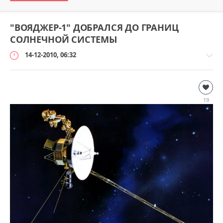
0
"ВОЯДЖЕР-1" ДОБРАЛСЯ ДО ГРАНИЦ
СОЛНЕЧНОЙ СИСТЕМЫ
14-12-2010, 06:32
Наука
и
19
технологии
loginvovchyk
7
310
1