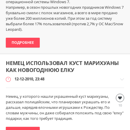
операционной системы Windows 7.
Например, в сезон прошлых новогодних праздников Windows 7
буквально смели с полок магазинов, а всего в мире продано
уже более 200 миллионов копий. При этом за год систему
выбрали более 17% пользователей (против 2,7% у ОС Mac/Snow
Leopard).
ПОДРОБНЕЕ
НЕМЕЦ ИСПОЛЬЗОВАЛ КУСТ МАРИХУАНЫ
КАК НОВОГОДНЮЮ ЕЛКУ
12-12-2010, 23:48
Немец, у которого нашли украшенный куст марихуаны,
Безумный
рассказал полицейским, что планировал украшать его и
мир
10
дальше, нарядив елочными игрушками к Рождеству. По
loginvovchyk
словам мужчины, он даже собирался положить под свою "елку"
8
подарки, как того требует традиция.
166