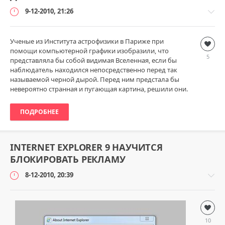
9-12-2010, 21:26
Ученые из Института астрофизики в Париже при
Наука
помощи компьютерной графики изобразили, что
и
5
представляла бы собой видимая Вселенная, если бы
технологии
наблюдатель находился непосредственно перед так
loginvovchyk
называемой черной дырой. Перед ним предстала бы
7
невероятно странная и пугающая картина, решили они.
919
1
ПОДРОБНЕЕ
INTERNET EXPLORER 9 НАУЧИТСЯ
БЛОКИРОВАТЬ РЕКЛАМУ
8-12-2010, 20:39
Windows
loginvovchyk
10