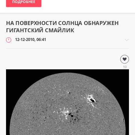
2
ПОДРОБНЕЕ
НА ПОВЕРХНОСТИ СОЛНЦА ОБНАРУЖЕН
ГИГАНТСКИЙ СМАЙЛИК
12-12-2010, 06:41
Наука
и
10
технологии
loginvovchyk
4
357
2