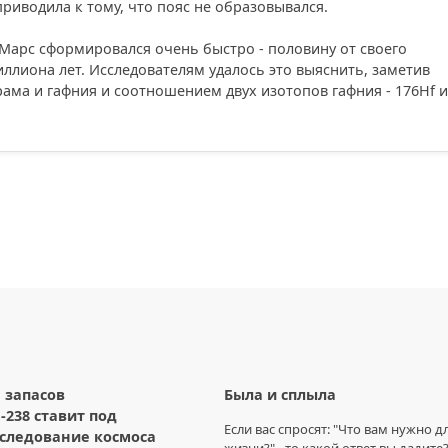
иводила к тому, что пояс не образовывался.
Марс сформировался очень быстро - половину от своего
иллиона лет. Исследователям удалось это выяснить, заметив
ма и гафния и соотношением двух изотопов гафния - 176Hf и
 запасов
Была и сплыла
-238 ставит под
Если вас спросят: "Что вам нужно д
сследование космоса
жизни?" - то какой ответ вы дадите