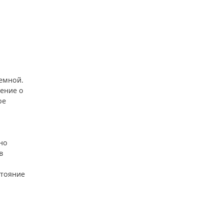
земной.
ение о
ое
но
в
стояние