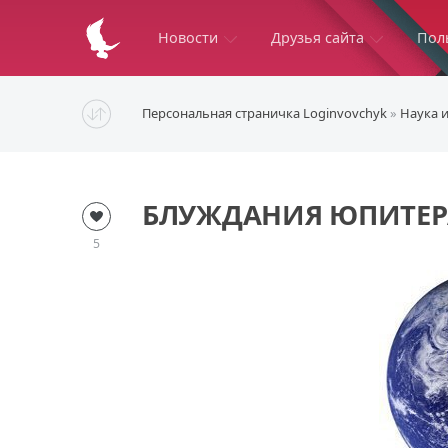
Новости
Друзья сайта
Пол
Персональная страничка Loginvovchyk
»
Наука 
БЛУЖДАНИЯ ЮПИТЕРА
5