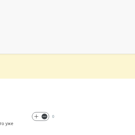
0
то уже