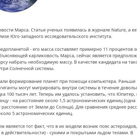
ости Марса. Статья ученых появилась в журнале Nature, а ее
лизе Юго-западного исследовательского института.
недопланетой - его масса составляет примерно 11 процентов 
бъясняющей карликовость Марса, сейчас является предполож
су набрать необходимую массу. В качестве кандидата на так
три Солнечной системы.
вали формирование планет при помощи компьютера. Раньше
 гиганты могут мигрировать внутри системы в течение доволь
а 100 тысяч лет. Теперь им удалось установить, что Юпитер, 
нцу - на расстояние около 1,5 астрономических единиц (одна
расстоянию от Земли до Солнца). Для сравнения среднее рас
около 5 астрономических единиц.
 является тот факт, что в их модели возник пояс астероидов,
ь в действительности) - сухими и покрытыми льдом телами. В