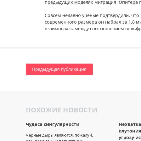
предыдущих моделях миграция Юпитера пр
Совсем недавно ученые подтвердили, что 
современного размера он набрал за 1,8 м
взаимосвязь между соотношением вольфра
Предыдущая публикация
ПОХОЖИЕ НОВОСТИ
Чудеса сингулярности
Нехватка
плутония
Черные дыры являются, пожалуй,
угрозу и
одним из самых популярных