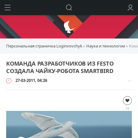
ИСКАТЬ
ВОЙТИ
Персональная страничка Loginvovchyk
»
Наука и технологии
» Кома
КОМАНДА РАЗРАБОТЧИКОВ ИЗ FESTO
СОЗДАЛА ЧАЙКУ-РОБОТА SMARTBIRD
27-03-2011, 04:26
Наука
и
10
технологии
loginvovchyk
6
074