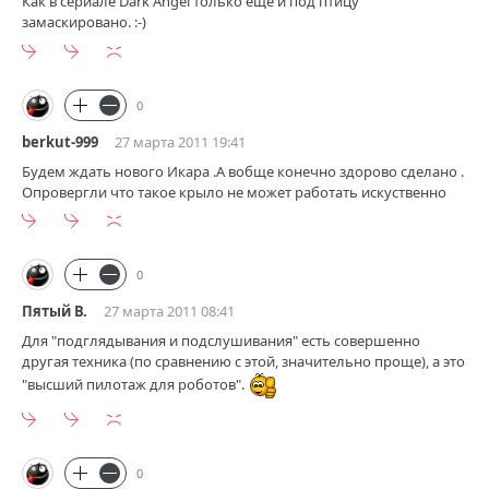
Как в сериале Dark Angel только еще и под птицу
замаскировано. :-)
0
berkut-999
27 марта 2011 19:41
Будем ждать нового Икара .А вобще конечно здорово сделано .
Опровергли что такое крыло не может работать искуственно
0
Пятый В.
27 марта 2011 08:41
Для "подглядывания и подслушивания" есть совершенно
другая техника (по сравнению с этой, значительно проще), а это
"высший пилотаж для роботов".
0