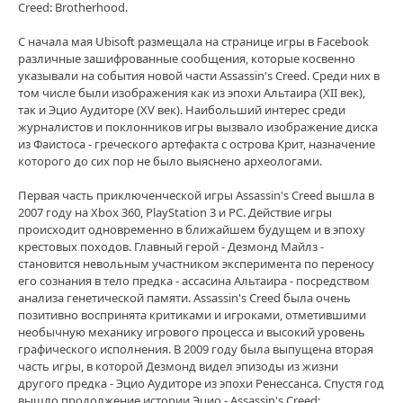
Creed: Brotherhood.
С начала мая Ubisoft размещала на странице игры в Facebook
различные зашифрованные сообщения, которые косвенно
указывали на события новой части Assassin's Creed. Среди них в
том числе были изображения как из эпохи Альтаира (XII век),
так и Эцио Аудиторе (XV век). Наибольший интерес среди
журналистов и поклонников игры вызвало изображение диска
из Фаистоса - греческого артефакта с острова Крит, назначение
которого до сих пор не было выяснено археологами.
Первая часть приключенческой игры Assassin's Creed вышла в
2007 году на Xbox 360, PlayStation 3 и PC. Действие игры
происходит одновременно в ближайшем будущем и в эпоху
крестовых походов. Главный герой - Дезмонд Майлз -
становится невольным участником эксперимента по переносу
его сознания в тело предка - ассасина Альтаира - посредством
анализа генетической памяти. Assassin's Creed была очень
позитивно воспринята критиками и игроками, отметившими
необычную механику игрового процесса и высокий уровень
графического исполнения. В 2009 году была выпущена вторая
часть игры, в которой Дезмонд видел эпизоды из жизни
другого предка - Эцио Аудиторе из эпохи Ренессанса. Спустя год
вышло продолжение истории Эцио - Assassin's Creed: