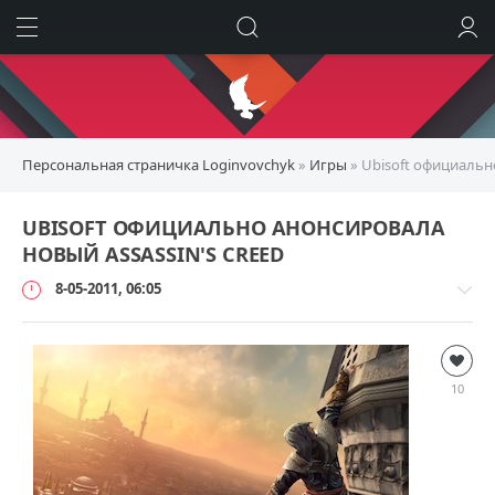
ИСКАТЬ
ВОЙТИ
Персональная страничка Loginvovchyk
»
Игры
» Ubisoft официальн
UBISOFT ОФИЦИАЛЬНО АНОНСИРОВАЛА
НОВЫЙ ASSASSIN'S CREED
8-05-2011, 06:05
Игры
loginvovchyk
10
4
913
0