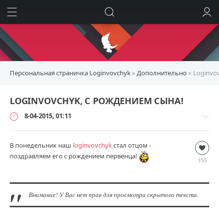
ИСКАТЬ
ВОЙТИ
Персональная страничка Loginvovchyk
»
Дополнительно
» Loginvo
LOGINVOVCHYK, С РОЖДЕНИЕМ СЫНА!
8-04-2015, 01:11
В понедельник наш
Дополнительно
loginvovchyk
стал отцом -
поздравляем его с рождением первенца!
Habetdin
155
6
795
54
Внимание! У Вас нет прав для просмотра скрытого текста.