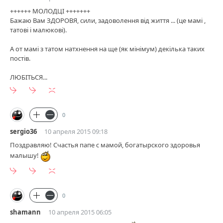
++++++ МОЛОДЦІ +++++++
Бажаю Вам ЗДОРОВЯ, сили, задоволення від життя ... (це мамі ,
татові і малюкові).
А от мамі з татом натхнення на ще (як мінімум) декілька таких
постів.
ЛЮБІТЬСЯ...
0
sergio36
10 апреля 2015 09:18
Поздравляю! Счастья папе с мамой, богатырского здоровья
малышу!
0
shamann
10 апреля 2015 06:05