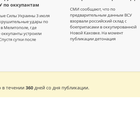
У по оккупантам
СМИ сообщают, что по
предварительным данным ВСУ
ые Силы Украины 3 июля
взорвали российский склад с
окрушительные удары по
боеприпасами в оккупированной
в Мелитополе, где
Новой Каховке. На момент
 оккупанты устроили
публикации детонация
Спустя сутки после
о в течении
360
дней со дня публикации.