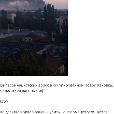
рипасов нацистских войск в оккупированной Новой Каховке,
ко десятков военных рф
тром.
ько десятков орков ранены/убиты. Информация уточняется".