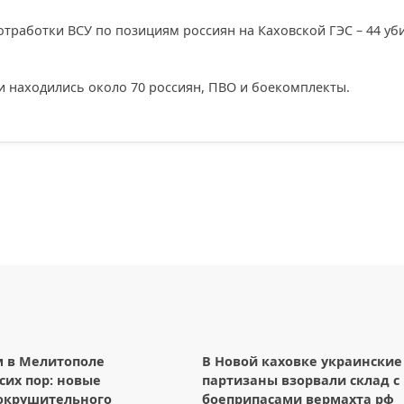
тработки ВСУ по позициям россиян на Каховской ГЭС – 44 уб
и находились около 70 россиян, ПВО и боекомплекты.
м в Мелитополе
В Новой каховке украинские
 сих пор: новые
партизаны взорвали склад с
окрушительного
боеприпасами вермахта рф