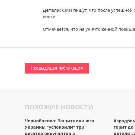
Детали:
СМИ пишут, что после успешной о
вояки.
Отмечается, что на уничтоженной позици
Предыдущая публикация
ПОХОЖИЕ НОВОСТИ
Чернобаевка: Защитники юга
Аэродро
Украины "успокоили" три
горит до
десятка оккупантов и
детали с