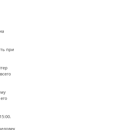
иа
ить при
йтер
всего
ому
 его
15:00.
 человек