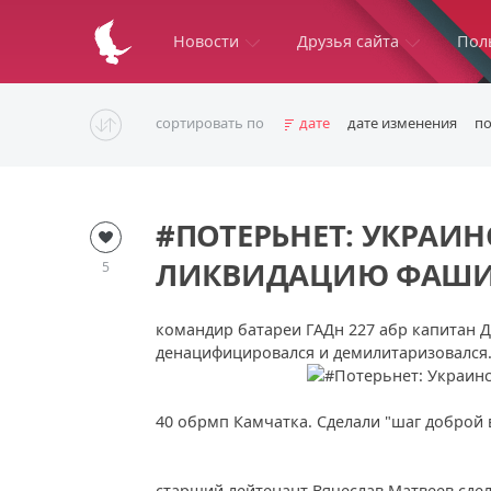
Новости
Друзья сайта
Пол
сортировать по
дате
дате изменения
п
#ПОТЕРЬНЕТ: УКРА
ЛИКВИДАЦИЮ ФАШИ
5
командир батареи ГАДн 227 абр капитан 
денацифицировался и демилитаризовался
40 обрмп Камчатка. Сделали "шаг доброй
старший лейтенант Вячеслав Матвеев сде