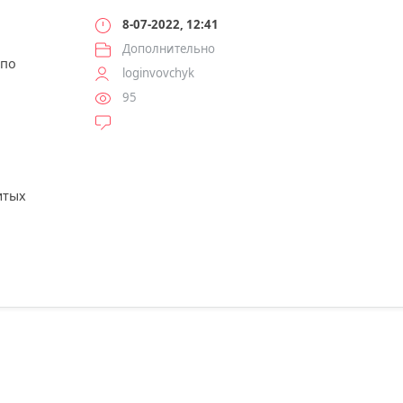
8-07-2022, 12:41
Дополнительно
 по
loginvovchyk
95
итых