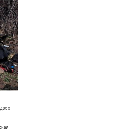
 двое
ская