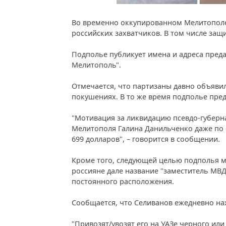
Во временно оккупированном Мелитополе
российских захватчиков. В том числе защ
Подполье публикует имена и адреса предат
Мелитополь".
Отмечается, что партизаны давно объявил
покушениях. В то же время подполье пред
"Мотивация за ликвидацию псевдо-губерна
Мелитополя Галина Данильченко даже по м
699 долларов", – говорится в сообщении.
Кроме того, следующей целью подполья м
россияне дале название "заместитель МВ
постоянного расположения.
Сообщается, что Селиванов ежедневно нахо
"Привозят/увозят его на УАЗе черного или