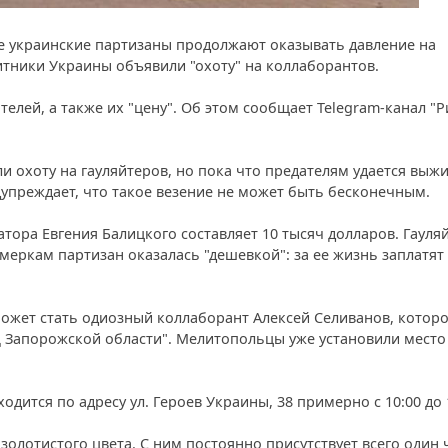
 украинские партизаны продолжают оказывать давление на
итники Украины объявили "охоту" на коллаборантов.
елей, а также их "цену". Об этом сообщает Telegram-канал "Р
и охоту на гауляйтеров, но пока что предателям удается выж
упреждает, что такое везение не может быть бесконечным.
тора Евгения Балицкого составляет 10 тысяч долларов. Гауля
еркам партизан оказалась "дешевкой": за ее жизнь заплатят 
ожет стать одиозный коллаборант Алексей Селиванов, котор
Д Запорожской области". Мелитопольцы уже установили место
дится по адресу ул. Героев Украины, 38 примерно с 10:00 до 
 золотистого цвета. С ним постоянно присутствует всего один