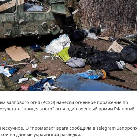
ем залпового огня (РСЗО) нанесли огненное поражение по
езультате "прицельного" огня один военный армии РФ погиб,
Нескучное. О "промахах" врага сообщила в Telegram Запорож
кой на данные украинской разведки.