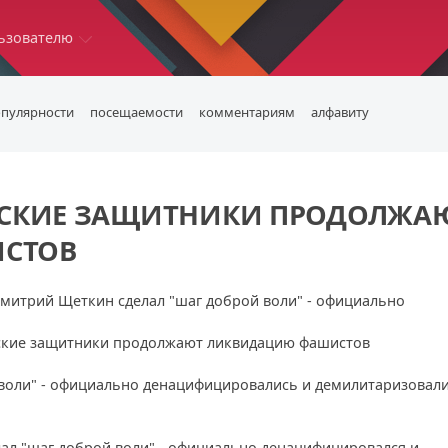
ьзователю
опулярности
посещаемости
комментариям
алфавиту
ИНСКИЕ ЗАЩИТНИКИ ПРОДОЛЖА
СТОВ
Дмитрий Щеткин сделал "шаг доброй воли" - официально
.
 воли" - официально денацифицировались и демилитаризовали
лал "шаг доброй воли" - официально денацифицировался и