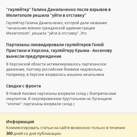
"гауляйтер" Галина Данильченко после взрывов в
Мелитополе решила "уйти в отставку"
Гауляйтер Галина Данильченко, которой дали название
"начальник военно-гражданской администрации
Мелитополя", решила "уйти в отставку". Это
Партизаны ликвидировали гауляйтеров Голой
Пристани и Херсона, гауляйтеру Крыма - Аксенову
вынесли предупреждение
В Херсонской области активизировалось партизанское
движение, поэтому российские боевики недовольны.
Например, в Херсоне взорвалась машина начальника
Сводки с фронта
В Новой Каховке партизаны взорвали склад с боеприпасами
оккупантов. В оккупированном Хрустальном на Луганщине
"хлопки": партизаны взорвали склад с
Информация
Комментировать статьи на сайте возможно только в течении
360
дней со дня публикации.