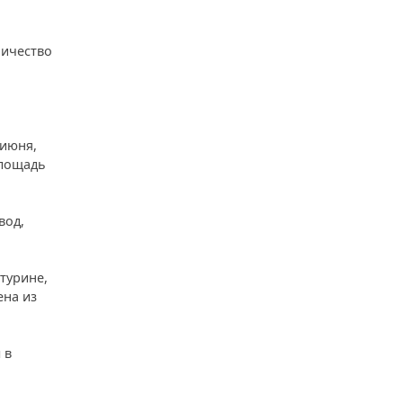
ричество
 июня,
Площадь
вод,
турине,
ена из
 в