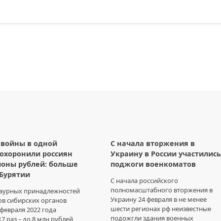
 войны в одной
С начала вторжения в
охоронили россиян
Украину в России участились
оны рублей: больше
поджоги военкоматов
 Бурятии
С начала российского
полномасштабного вторжения в
раурных принадлежностей
Украину 24 февраля в не менее
ов сибирских органов
шести регионах рф неизвестные
 февраля 2022 года
подожгли здания военных
7 раз – до 8 млн рублей