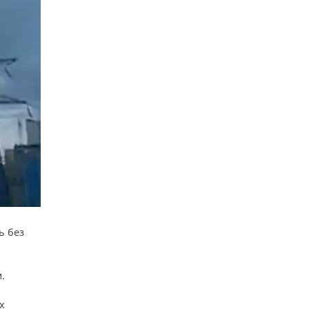
ь без
.
х