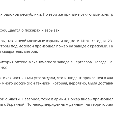
 районов республики. По этой же причине отключили элект
 сообщается о пожарах и взрывах
ры, так и необъяснимые взрывы и поджоги. Итак, сегодня, 23
 Утром под москвой произошел пожар на заводе с красками. 
и квадратных метров.
ритория оптико-механического завода в Сергеевом Посаде. За
ику.
инская часть. СМИ утверждали, что инцидент произошел в Хал
о много российской техники, которая, вероятно, была доставл
ой области. Наверное, тоже в армии. Пожар вновь произошел
ицы с Украиной. По неподтвержденным данным, на территорию