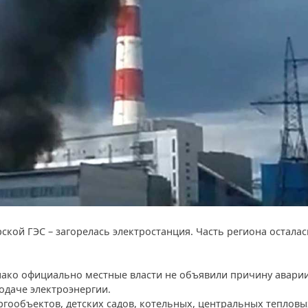
ской ГЭС – загорелась электростанция. Часть региона осталас
ако официально местные власти не объявили причину аварии
одаче электроэнергии.
гообъектов, детских садов, котельных, центральных тепловы