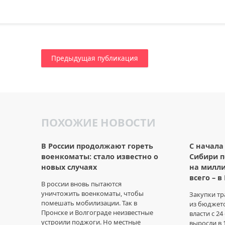
Предыдущая публикация
ПОХОЖИЕ НОВОСТИ
В России продолжают гореть
С начала
военкоматы: стало известно о
Сибири п
новых случаях
на милли
всего – в
В россии вновь пытаются
уничтожить военкоматы, чтобы
Закупки т
помешать мобилизации. Так в
из бюджет
Пронске и Волгограде неизвестные
власти с 24
устроили поджоги. Но местные
выросли в 1