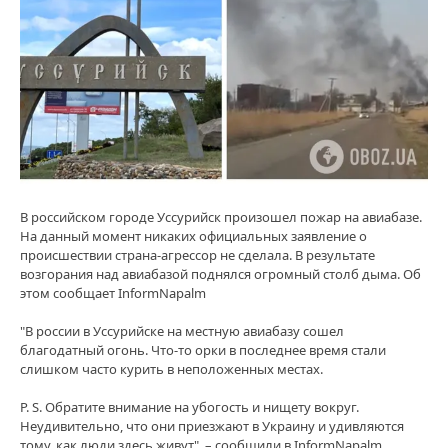
В российском городе Уссурийск произошел пожар на авиабазе.
На данный момент никаких официальных заявление о
происшествии страна-агрессор не сделала. В результате
возгорания над авиабазой поднялся огромный столб дыма. Об
этом сообщает InformNapalm
"В россии в Уссурийске на местную авиабазу сошел
благодатный огонь. Что-то орки в последнее время стали
слишком часто курить в неположенных местах.
P. S. Обратите внимание на убогость и нищету вокруг.
Неудивительно, что они приезжают в Украину и удивляются
тому, как люди здесь живут", – сообщили в InformNapalm.