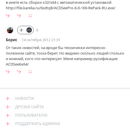
в инете есть сборки х32/х64 с автоматической установкой
http://file.karelia.ru/6sdtq8/ACDSeePro-6-0-169-RePack-RU.exe/
0
Борис
14 октября 2012 21:31
От таких новостей, на вроде бы технически интересно-
полезном сайте, тоска берет. Но видимо сколько людей столько
и мнений, кого что интересует. Меня например русификация
ACDSee6x64/
НОВОСТИ
ДРУЗЬЯ САЙТА
ПОЛЬЗОВАТЕЛЮ
ПОДДЕРЖАТЬ АДМИНА