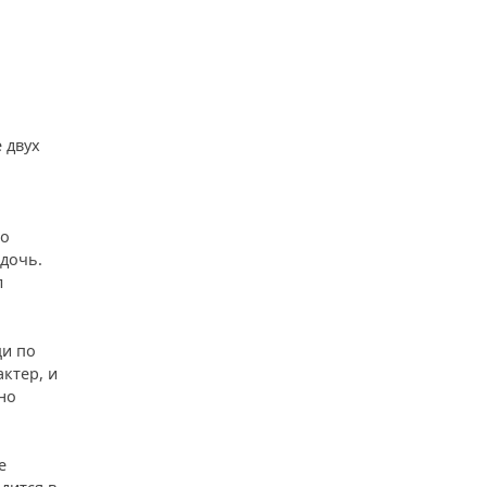
 двух
ло
дочь.
л
щи по
ктер, и
но
е