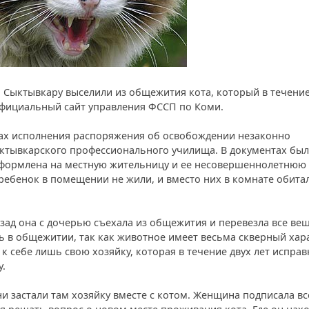
 Сыктывкару выселили из общежития кота, который в течение
официальный сайт управления ФССП по Коми.
ках исполнения распоряжения об освобождении незаконно
тывкарского профессионального училища. В документах бы
оформлена на местную жительницу и ее несовершеннолетнюю 
ребенок в помещении не жили, и вместо них в комнате обита
азад она с дочерью съехала из общежития и перевезла все ве
ь в общежитии, так как животное имеет весьма скверный хара
 к себе лишь свою хозяйку, которая в течение двух лет исправ
у.
и застали там хозяйку вместе с котом. Женщина подписала вс