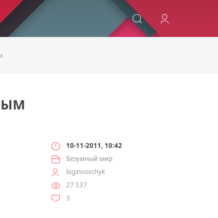
ИСКАТЬ
м
НЫМ
10-11-2011, 10:42
Безумный мир
loginvovchyk
27 537
3