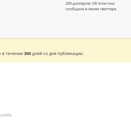
200 долларов. Об этом она
сообщила в своем твиттере.
о в течении
360
дней со дня публикации.
жалоба