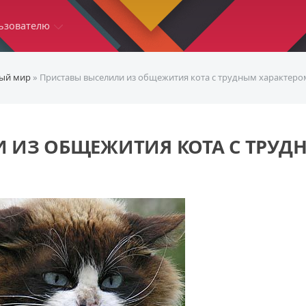
ьзователю
ый мир
» Приставы выселили из общежития кота с трудным характеро
 ИЗ ОБЩЕЖИТИЯ КОТА С ТРУД