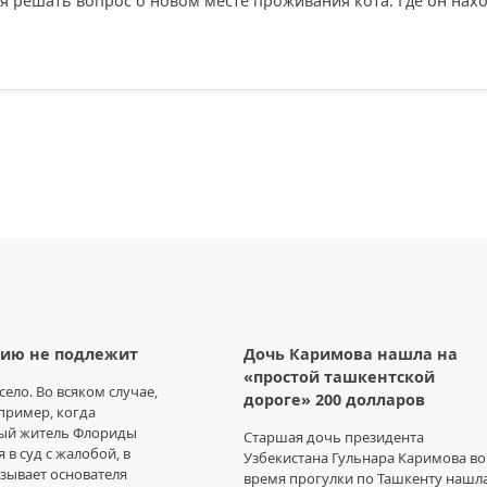
я решать вопрос о новом месте проживания кота. Где он нахо
ию не подлежит
Дочь Каримова нашла на
«простой ташкентской
есело. Во всяком случае,
дороге» 200 долларов
пример, когда
ый житель Флориды
Старшая дочь президента
 в суд с жалобой, в
Узбекистана Гульнара Каримова во
зывает основателя
время прогулки по Ташкенту нашл