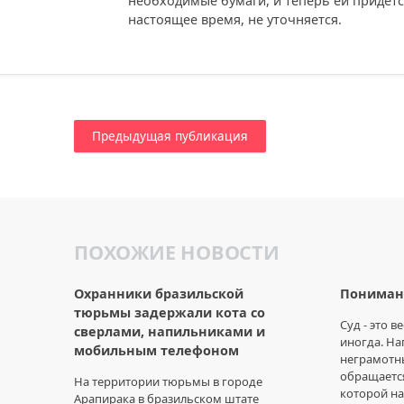
необходимые бумаги, и теперь ей придетс
настоящее время, не уточняется.
Предыдущая публикация
ПОХОЖИЕ НОВОСТИ
Охранники бразильской
Пониман
тюрьмы задержали кота со
Суд - это в
сверлами, напильниками и
иногда. На
мобильным телефоном
неграмотн
обращается
На территории тюрьмы в городе
которой на
Арапирака в бразильском штате