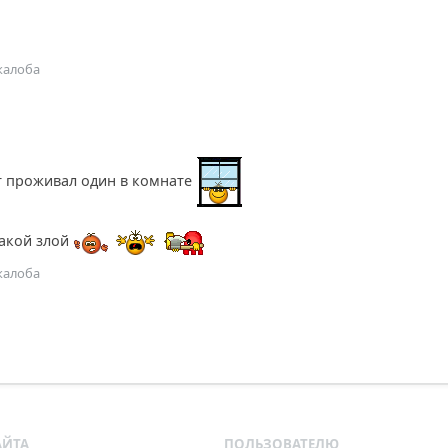
жалоба
ет проживал один в комнате
такой злой
жалоба
АЙТА
ПОЛЬЗОВАТЕЛЮ