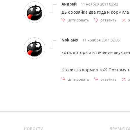
Андрей
11 ноября 2011 03:42
Дык хозяйка два года и кормила
цитировать
ответить
NokiaN9
11 ноября 2011 02:06
кота, который в течение двух л
Кто ж его кормил-то?? Поэтому 
цитировать
ответить
НОВОСТИ
ДРУЗЬЯ С