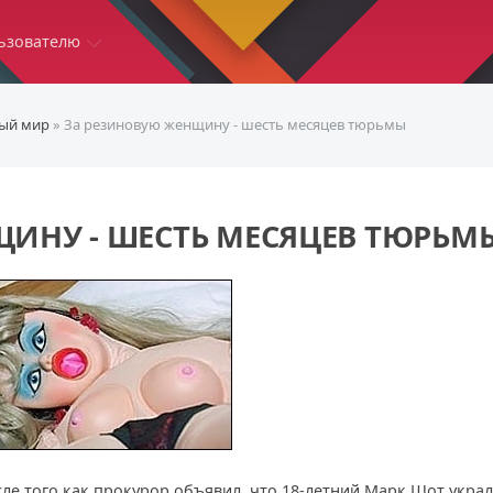
ьзователю
ый мир
» За резиновую женщину - шесть месяцев тюрьмы
ИНУ - ШЕСТЬ МЕСЯЦЕВ ТЮРЬМ
сле того как прокурор объявил, что 18-летний Марк Шот украл