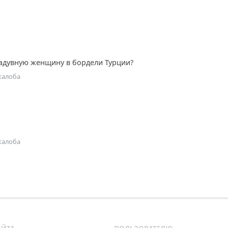
адувную женщину в бордели Турции?
жалоба
жалоба