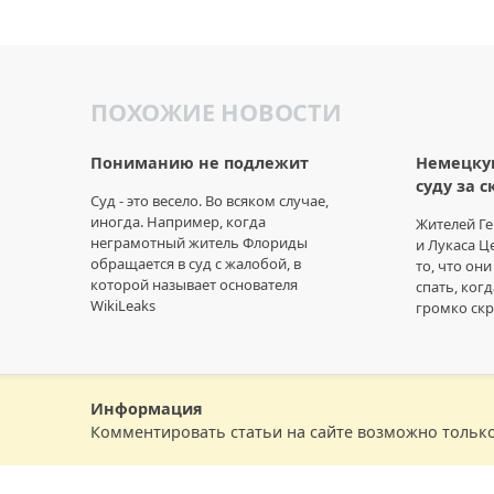
ПОХОЖИЕ НОВОСТИ
Пониманию не подлежит
Немецкую
суду за 
Суд - это весело. Во всяком случае,
иногда. Например, когда
Жителей Г
неграмотный житель Флориды
и Лукаса Ц
обращается в суд с жалобой, в
то, что он
которой называет основателя
спать, ког
WikiLeaks
громко ск
Информация
Комментировать статьи на сайте возможно тольк