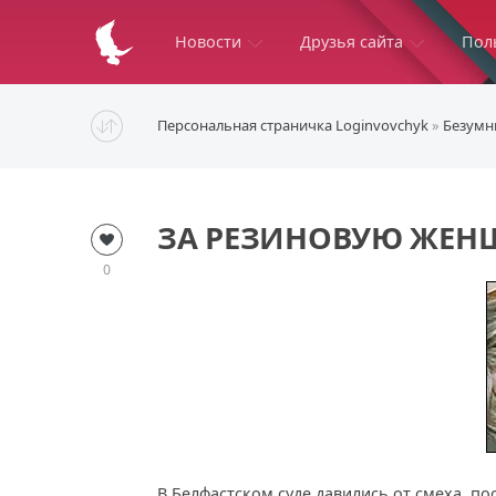
Новости
Друзья сайта
Пол
Персональная страничка Loginvovchyk
»
Безумн
ЗА РЕЗИНОВУЮ ЖЕНЩ
0
В Белфастском суде давились от смеха, по