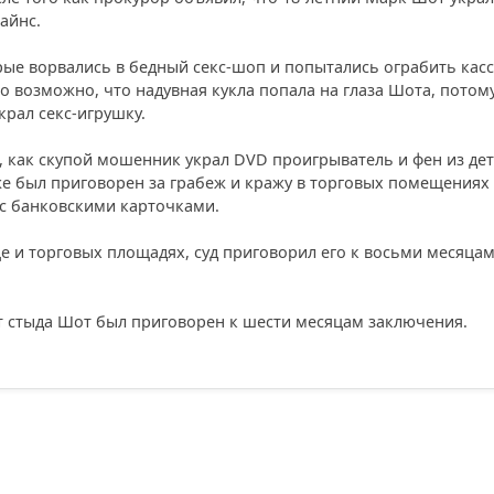
айнс.
ые ворвались в бедный секс-шоп и попытались ограбить касс
о возможно, что надувная кукла попала на глаза Шота, потом
крал секс-игрушку.
, как скупой мошенник украл DVD проигрыватель и фен из де
же был приговорен за грабеж и кражу в торговых помещениях
к с банковскими карточками.
це и торговых площадях, суд приговорил его к восьми месяцам
от стыда Шот был приговорен к шести месяцам заключения.