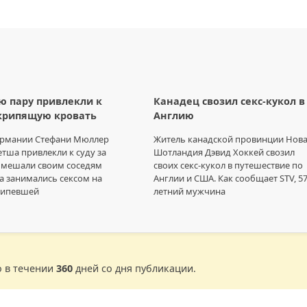
 пару привлекли к
Канадец свозил секс-кукол в
скрипящую кровать
Англию
ермании Стефани Мюллер
Житель канадской провинции Нов
етша привлекли к суду за
Шотландия Дэвид Хоккей свозил
и мешали своим соседям
своих секс-кукол в путешествие по
да занимались сексом на
Англии и США. Как сообщает STV, 57
рипевшей
летний мужчина
о в течении
360
дней со дня публикации.