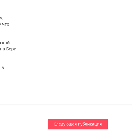
у.
у что
тской
 на Бери
 в
Следующая публикация