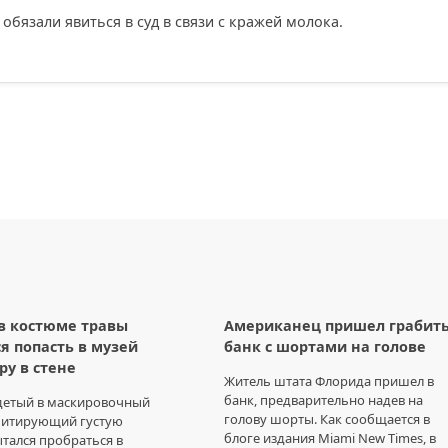
обязали явиться в суд в связи с кражей молока.
в костюме травы
Американец пришел грабит
я попасть в музей
банк с шортами на голове
ру в стене
Житель штата Флорида пришел в
банк, предварительно надев на
одетый в маскировочный
голову шорты. Как сообщается в
митирующий густую
блоге издания Miami New Times, в
ытался пробраться в