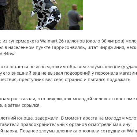
из супермаркета Walmart 26 галлонов (около 98 литров) моло
л в населенном пункте Гаррисонвилль, штат Вирджиния, нес
ideNova.
пока остается не ясным, каким образом злоумышленнику удал
у его внешний вид не вызвал подозрений у персонала магазин
ествия, преступник вел себя странно и пытался подражать
нам рассказали, что видели, как молодой человек в костюме
, а затем скрылся.
-летний юноша, задержали. В момент ареста на молодом чело
ставители правоохранительных органов осмотрели машину
ий наряд. Позднее злоумышленника опознали сотрудники Walm