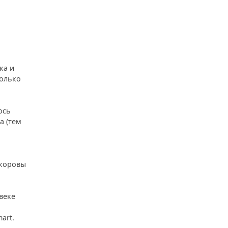
ка и
колько
ось
а (тем
 коровы
веке
art.