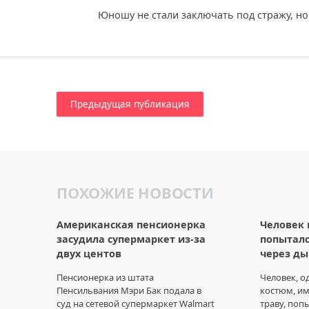
Юношу не стали заключать под стражу, но 
Предыдущая публикация
ПОХОЖИЕ НОВОСТИ
Американская пенсионерка
Человек 
засудила супермаркет из-за
попыталс
двух центов
через ды
Пенсионерка из штата
Человек, 
Пенсильвания Мэри Бак подала в
костюм, и
суд на сетевой супермаркет Walmart
траву, поп