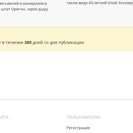
таком виде 43-летний Илай Эскале
ея камней и минералов в
 штат Орегон, через дыру
о в течении
360
дней со дня публикации.
АЙТА
ПОЛЬЗОВАТЕЛЮ
Регистрация