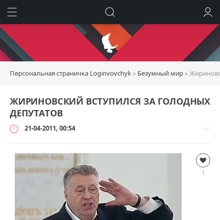
ИСКАТЬ
ВОЙТИ
Персональная страничка Loginvovchyk
»
Безумный мир
» Жириновс
ЖИРИНОВСКИЙ ВСТУПИЛСЯ ЗА ГОЛОДНЫХ
ДЕПУТАТОВ
21-04-2011, 00:54
Безумный
мир
1
loginvovchyk
5
196
0