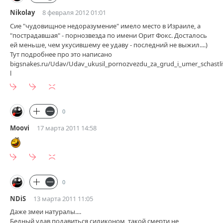
Nikolay
8 февраля 2012 01:01
Сие "чудовищное недоразумение" имело место в Израиле, а
"пострадавшая" - порнозвезда по имени Орит Фокс. Досталось
ей меньше, чем укусившему ее удаву - последний не выжил....)
Тут подробнее про это написано
bigsnakes.ru/Udav/Udav_ukusil_pornozvezdu_za_grud_i_umer_schastl
l
0
Moovi
17 марта 2011 14:58
0
NDiS
13 марта 2011 11:05
Даже змеи натуралы....
Бедный удав подавиться силиконом, такой смерти не