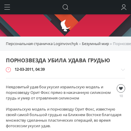
ИСКАТЬ
ВОЙТИ
Персональная страничка Loginvovchyk
»
Безумный мир
» Порнозве
ПОРНОЗВЕЗДА УБИЛА УДАВА ГРУДЬЮ
12-03-2011, 04:39
Неядовитый удав боа укусил израильскую модель и
Безумный
порнозвезду Орит Фокс прямо в накачанную силиконом
мир
10
грудь и умер от отравления силиконом
loginvovchyk
4
Израильскую модель и порнозвезду Орит Фокс, известную
388
своей самой большой грудью на Ближнем Востоке благодаря
множеству сделанных пластических операций, во время
5
фотосессии укусил удав.