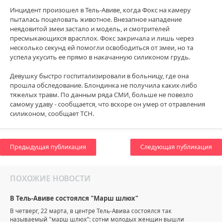
Инцидент произошел в Тель-Авиве, когда Фокс на камеру
пыталась поцеловать животное. Внезапное нападение
неядовитой змеи застало и модель, и смотрителей
пресмыкающихся врасплох. Фокс закричала и лишь через
несколько секунд ей помогли освободиться от змеи, но та
успела укусить ее прямо в накачанную силиконом грудь.
Девушку быстро госпитализировали в больницу, где она
прошла обследование. Блондинка не получила каких-либо
тяжелых травм. По данным ряда СМИ, больше не повезло
самому удаву - сообщается, что вскоре он умер от отравления
силиконом, сообщает ТСН.
Предыдущая публикация
Следующая публикация
ПОХОЖИЕ НОВОСТИ
В Тель-Авиве состоялся "Марш шлюх"
В четверг, 22 марта, в центре Тель-Авива состоялся так
называемый "марш шлюх": сотни молодых женщин вышли