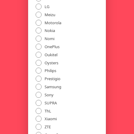
LG
Meizu
Motorola
Nokia
Nomi
OnePlus
Oukitel
Oysters
Philips
Prestigio
Samsung
Sony
SUPRA
ThL
Xiaomi
ZTE