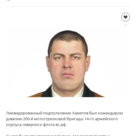
Дополнительно
loginvovchyk
1
129
Ликвидированный подполковник Хаметов был командиром
дивизии 200-й мотострелковой бригады 14-го армейского
корпуса северного флота вс рф.
У него было три поездки в Сирию, где россия вместе с