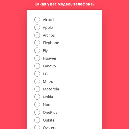
Какая у вас модель телефона?
Alcatel
Apple
Archos
Elephone
Fly
Huawei
Lenovo
LG
Meizu
Motorola
Nokia
Nomi
OnePlus
Oukitel
Oysters