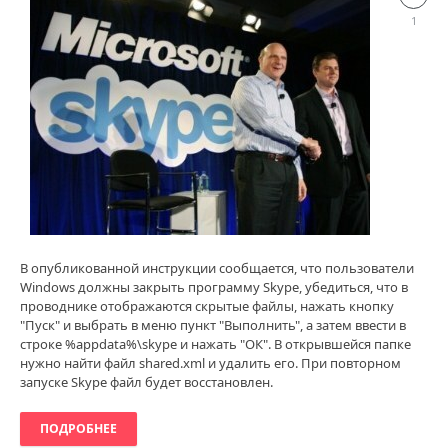
и
1
технологии
loginvovchyk
4
412
0
В опубликованной инструкции сообщается, что пользователи
Windows должны закрыть программу Skype, убедиться, что в
проводнике отображаются скрытые файлы, нажать кнопку
"Пуск" и выбрать в меню пункт "Выполнить", а затем ввести в
строке %appdata%\skype и нажать "ОК". В открывшейся папке
нужно найти файл shared.xml и удалить его. При повторном
запуске Skype файл будет восстановлен.
ПОДРОБНЕЕ