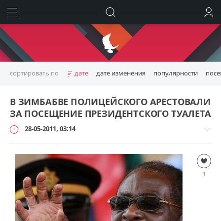
ИСКАТЬ
ВОЙТИ
сортировать по
дате
дате изменения
популярности
пос
В ЗИМБАБВЕ ПОЛИЦЕЙСКОГО АРЕСТОВАЛИ
ЗА ПОСЕЩЕНИЕ ПРЕЗИДЕНТСКОГО ТУАЛЕТА
28-05-2011, 03:14
Безумный
мир
1
loginvovchyk
5
244
0