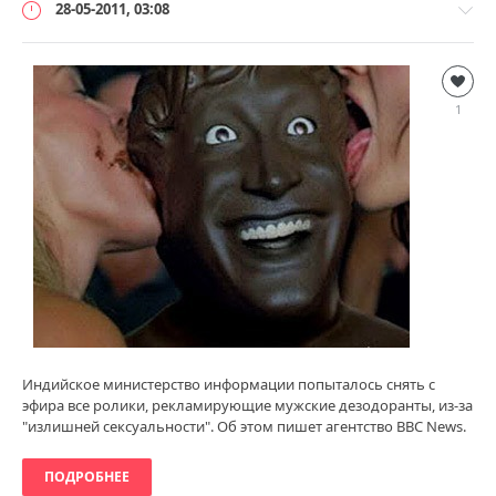
28-05-2011, 03:08
Безумный
мир
1
loginvovchyk
4
908
0
Индийское министерство информации попыталось снять с
эфира все ролики, рекламирующие мужские дезодоранты, из-за
"излишней сексуальности". Об этом пишет агентство BBC News.
ПОДРОБНЕЕ