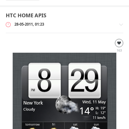
HTC HOME APIS
28-05-2011, 01:23
Windows
loginvovchyk
163
25
414
37