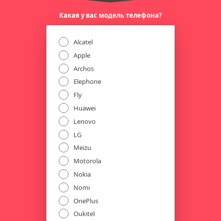
Какая у вас модель телефона?
Alcatel
Apple
Archos
Elephone
Fly
Huawei
Lenovo
LG
Meizu
Motorola
Nokia
Nomi
OnePlus
Oukitel