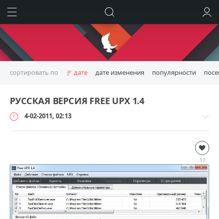
ИСКАТЬ
ВОЙТИ
сортировать по
дате
дате изменения
популярности
пос
РУССКАЯ ВЕРСИЯ FREE UPX 1.4
4-02-2011, 02:13
Русификаторы
loginvovchyk
17
7
245
3