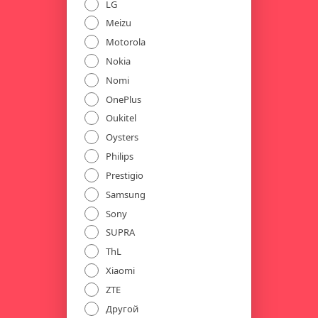
LG
Meizu
Motorola
Nokia
Nomi
OnePlus
Oukitel
Oysters
Philips
Prestigio
Samsung
Sony
SUPRA
ThL
Xiaomi
ZTE
Другой