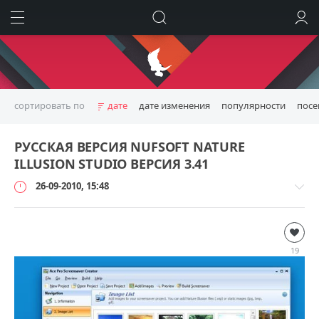
ИСКАТЬ
ВОЙТИ
сортировать по
дате
дате изменения
популярности
пос
РУССКАЯ ВЕРСИЯ NUFSOFT NATURE
ILLUSION STUDIO ВЕРСИЯ 3.41
26-09-2010, 15:48
Русификаторы
loginvovchyk
19
17
097
0