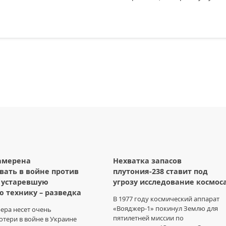
амерена
Нехватка запасов
вать в войне против
плутония-238 ставит под
 устаревшую
угрозу исследование космос
ю технику – разведка
В 1977 году космический аппарат
«Вояджер-1» покинул Землю для
ера несет очень
пятилетней миссии по
тери в войне в Украине