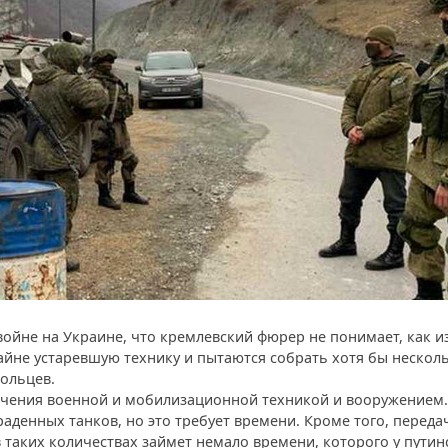
войне на Украине, что кремлевский фюрер не понимает, как и
айне устаревшую технику и пытаются собрать хотя бы нескол
ольцев.
ечения военной и мобилизационной техникой и вооружением.
раденных танков, но это требует времени. Кроме того, переда
таких количествах займет немало времени, которого у путин