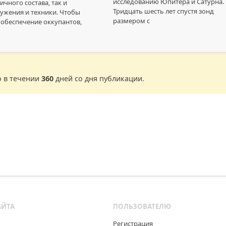
исследованию Юпитера и Сатурна.
ичного состава, так и
Тридцать шесть лет спустя зонд
ужения и техники. Чтобы
размером с
обеспечение оккупантов,
о в течении
360
дней со дня публикации.
АЙТА
ПОЛЬЗОВАТЕЛЮ
Регистрация