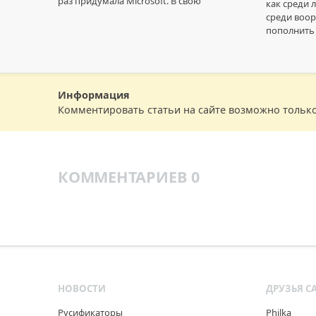
раз придумала Microsoft. В свою
как среди л
среди воор
пополнить 
Информация
Комментировать статьи на сайте возможно тольк
КОММЕНТАРИЕВ 0
НОВОСТИ
ДРУЗЬЯ С
Русификаторы
Philka