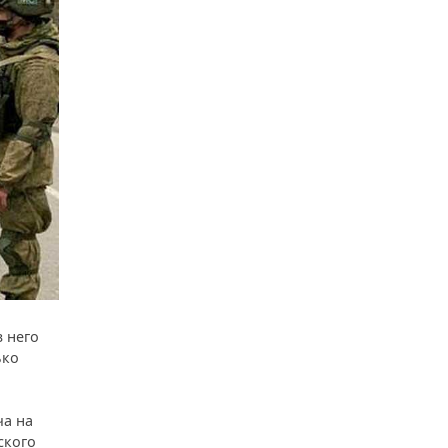
з него
ько
ча на
ского