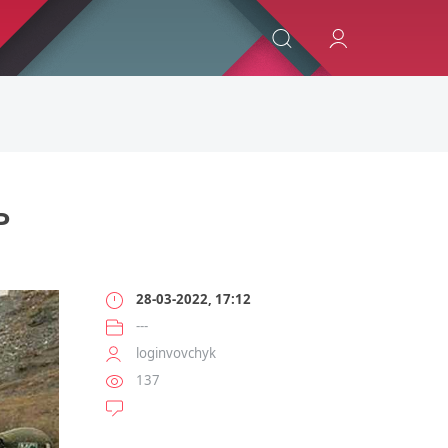
ИСКАТЬ
Ь
28-03-2022, 17:12
---
loginvovchyk
137