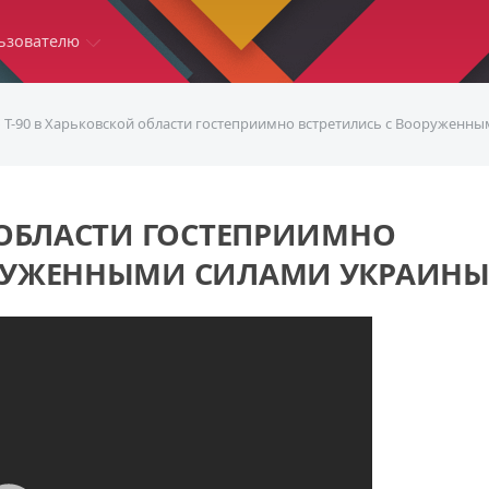
ьзователю
 Т-90 в Харьковской области гостеприимно встретились с Вооруженн
Й ОБЛАСТИ ГОСТЕПРИИМНО
ОРУЖЕННЫМИ СИЛАМИ УКРАИН