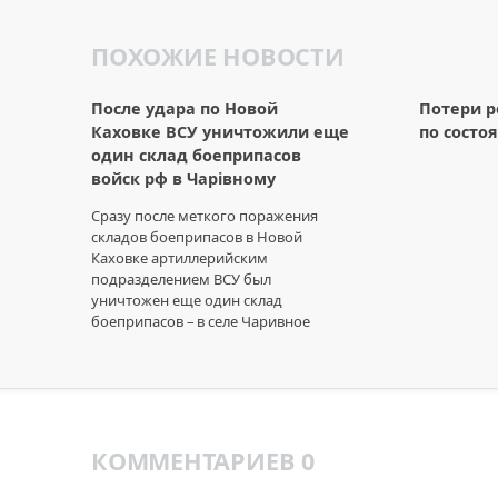
ПОХОЖИЕ НОВОСТИ
После удара по Новой
Потери р
Каховке ВСУ уничтожили еще
по состо
один склад боеприпасов
войск рф в Чарівному
Сразу после меткого поражения
складов боеприпасов в Новой
Каховке артиллерийским
подразделением ВСУ был
уничтожен еще один склад
боеприпасов – в селе Чаривное
КОММЕНТАРИЕВ 0