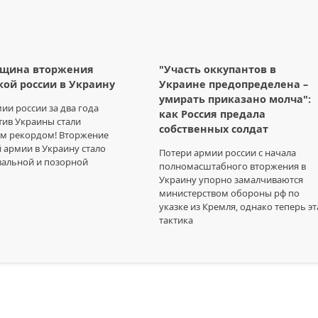
вщина вторжения
"Участь оккупантов в
ой россии в Украину
Украине предопределена –
умирать приказано молча":
ии россии за два года
как Россия предала
тив Украины стали
собственных солдат
м рекордом! Вторжение
 армии в Украину стало
Потери армии россии с начала
вальной и позорной
полномасштабного вторжения в
Украину упорно замалчиваются
министерством обороны рф по
указке из Кремля, однако теперь эт
тактика