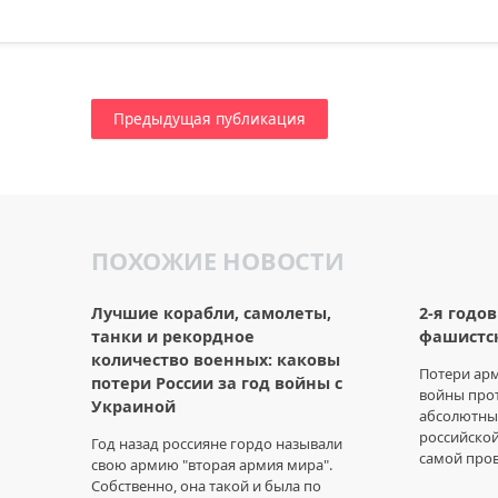
Предыдущая публикация
ПОХОЖИЕ НОВОСТИ
Лучшие корабли, самолеты,
2-я годо
танки и рекордное
фашистск
количество военных: каковы
Потери арм
потери России за год войны с
войны про
Украиной
абсолютны
российской
Год назад россияне гордо называли
самой про
свою армию "вторая армия мира".
Собственно, она такой и была по