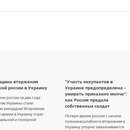
вщина вторжения
"Участь оккупантов в
ой россии в Украину
Украине предопределена –
умирать приказано молча":
ии россии за два года
как Россия предала
тив Украины стали
собственных солдат
м рекордом! Вторжение
 армии в Украину стало
Потери армии россии с начала
вальной и позорной
полномасштабного вторжения в
Украину упорно замалчиваются