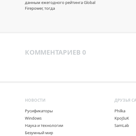
данным ежегодного рейтинга Global
Firepower, тогда
КОММЕНТАРИЕВ 0
НОВОСТИ
ДРУЗЬЯ С
Русификаторы
Philka
Windows
KpoJIuK
Наука и технологии
SamLab
Безумный мир