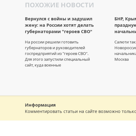
ПОХОЖИЕ НОВОСТИ
Вернулся с войны и задушил
БНР, Кры
жену: на России хотят делать
праздну
губернаторами "героев СВО"
начальн
На россии решили готовить
Салюти так
губернаторов и руководителей
Новоросси
госпредприятий из "героев СВО".
начальника
Для этого запустили специальный
Москва
сайт, куда военные
Информация
Комментировать статьи на сайте возможно тольк