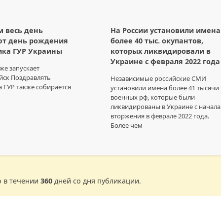
м весь день
На России установили имена
ют день рождения
более 40 тыс. окупантов,
ика ГУР Украины
которых ликвидировали в
Украине с февраля 2022 года
же запускает
йск Поздравлять
Независимые российские СМИ
 ГУР также собирается
установили имена более 41 тысячи
военных рф, которые были
ликвидированы в Украине с начала
вторжения в феврале 2022 года.
Более чем
о в течении
360
дней со дня публикации.