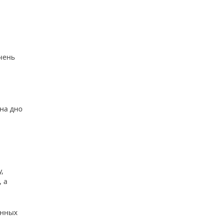
чень
на дно
,
 а
енных