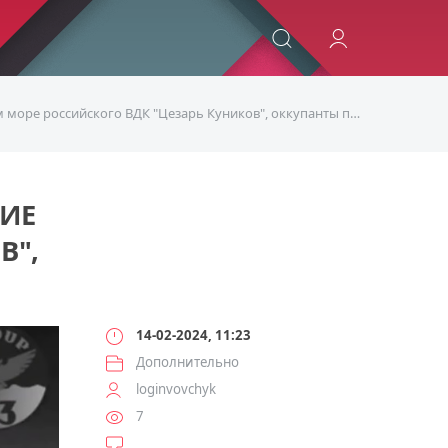
ИСКАТЬ
оссийского ВДК "Цезарь Куников", оккупанты подняли авиацию
НИЕ
В",
14-02-2024, 11:23
Дополнительно
loginvovchyk
7