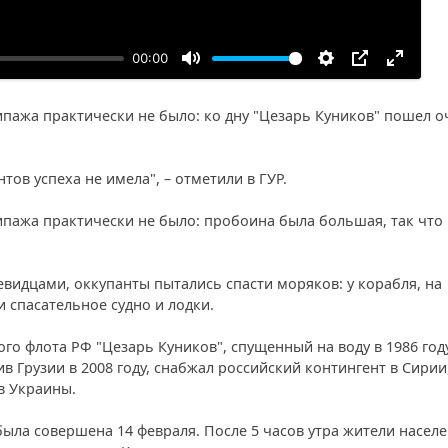
00:00
ипажа практически не было: ко дну "Цезарь Куников" пошел о
ов успеха не имела", – отметили в ГУР.
ипажа практически не было: пробоина была большая, так что 
евидцами, оккупанты пытались спасти моряков: у корабля, на
 спасательное судно и лодки.
 флота РФ "Цезарь Куников", спущенный на воду в 1986 году
в Грузии в 2008 году, снабжал российский контингент в Сирии,
в Украины.
ыла совершена 14 февраля. После 5 часов утра жители насел