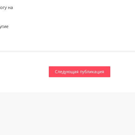
огу на
угие
.
Следующая публикация