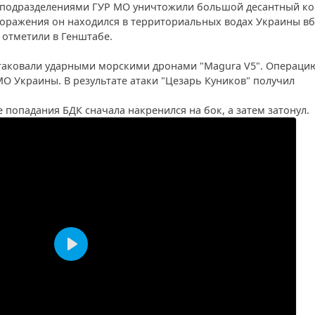
 подразделениями ГУР МО уничтожили большой десантный к
 поражения он находился в территориальных водах Украины в
 отметили в Генштабе.
атаковали ударными морскими дронами "Magura V5". Операци
О Украины. В результате атаки "Цезарь Куников" получил
е попадания БДК сначала накренился на бок, а затем затонул.
Воспроизвести