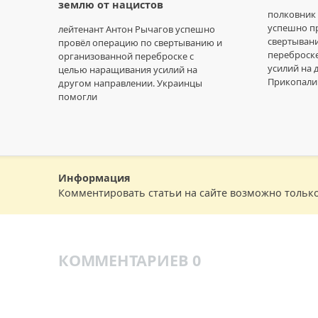
землю от нацистов
полковник
успешно п
лейтенант Антон Рычагов успешно
свертыван
провёл операцию по свертыванию и
переброск
организованной переброске с
усилий на 
целью наращивания усилий на
Прикопали
другом направлении. Украинцы
помогли
Информация
Комментировать статьи на сайте возможно тольк
КОММЕНТАРИЕВ 0