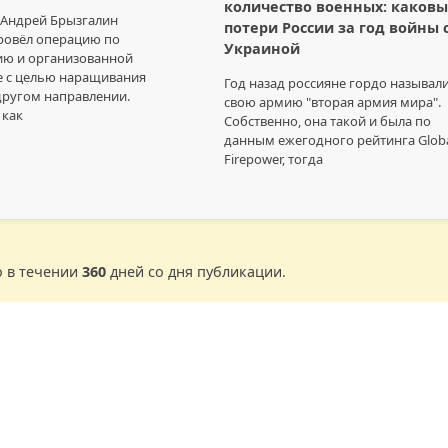
количество военных: каковы
 Андрей Брызгалин
потери России за год войны 
ровёл операцию по
Украиной
ию и организованной
е с целью наращивания
Год назад россияне гордо называл
другом направлении.
свою армию "вторая армия мира".
 как
Собственно, она такой и была по
данным ежегодного рейтинга Glob
Firepower, тогда
о в течении
360
дней со дня публикации.