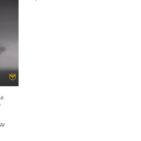
ой
з
ду