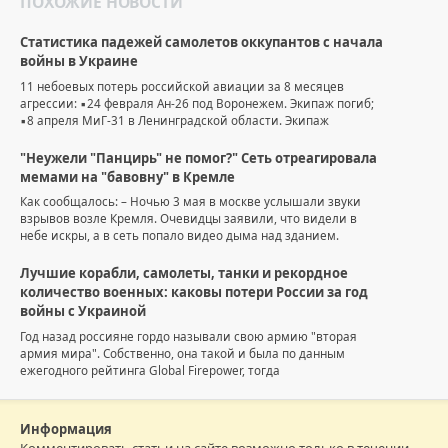
ПОХОЖИЕ НОВОСТИ
Статистика падежей самолетов оккупантов с начала
войны в Украине
11 небоевых потерь российской авиации за 8 месяцев
агрессии: ▪️24 февраля Ан-26 под Воронежем. Экипаж погиб;
▪️8 апреля МиГ-31 в Ленинградской области. Экипаж
"Неужели "Панцирь" не помог?" Сеть отреагировала
мемами на "бавовну" в Кремле
Как сообщалось: – Ночью 3 мая в москве услышали звуки
взрывов возле Кремля. Очевидцы заявили, что видели в
небе искры, а в сеть попало видео дыма над зданием.
Лучшие корабли, самолеты, танки и рекордное
количество военных: каковы потери России за год
войны с Украиной
Год назад россияне гордо называли свою армию "вторая
армия мира". Собственно, она такой и была по данным
ежегодного рейтинга Global Firepower, тогда
Информация
Комментировать статьи на сайте возможно только в течении