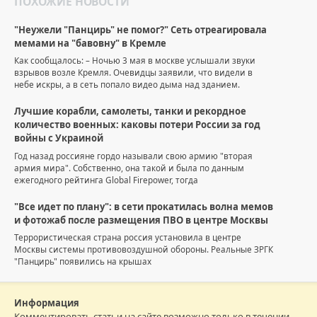
ПОХОЖИЕ НОВОСТИ
"Неужели "Панцирь" не помог?" Сеть отреагировала
мемами на "бавовну" в Кремле
Как сообщалось: – Ночью 3 мая в москве услышали звуки
взрывов возле Кремля. Очевидцы заявили, что видели в
небе искры, а в сеть попало видео дыма над зданием.
Лучшие корабли, самолеты, танки и рекордное
количество военных: каковы потери России за год
войны с Украиной
Год назад россияне гордо называли свою армию "вторая
армия мира". Собственно, она такой и была по данным
ежегодного рейтинга Global Firepower, тогда
"Все идет по плану": в сети прокатилась волна мемов
и фотожаб после размещения ПВО в центре Москвы
Террористическая страна россия установила в центре
Москвы системы противовоздушной обороны. Реальные ЗРГК
"Панцирь" появились на крышах
Информация
Комментировать статьи на сайте возможно только в течении