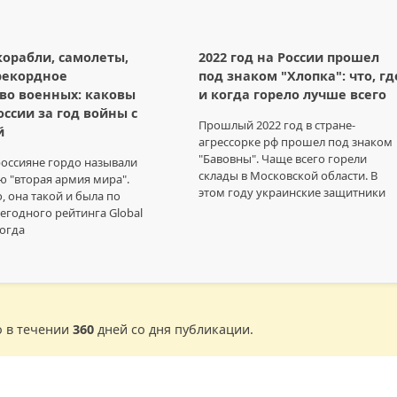
орабли, самолеты,
2022 год на России прошел
рекордное
под знаком "Хлопка": что, гд
во военных: каковы
и когда горело лучше всего
оссии за год войны с
Прошлый 2022 год в стране-
й
агрессорке рф прошел под знаком
"Бавовны". Чаще всего горели
россияне гордо называли
склады в Московской области. В
 "вторая армия мира".
этом году украинские защитники
, она такой и была по
годного рейтинга Global
тогда
о в течении
360
дней со дня публикации.