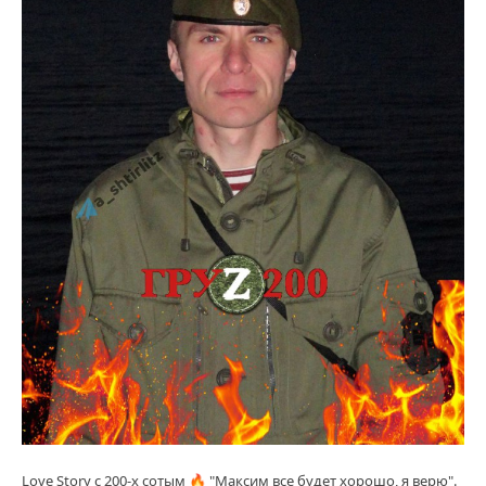
Love Story с 200-х сотым 🔥 "Максим все будет хорошо, я верю".