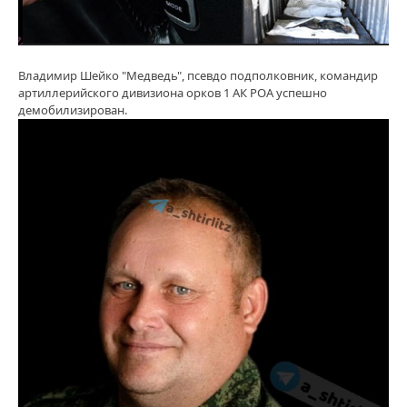
Владимир Шейко "Медведь", псевдо подполковник, командир
артиллерийского дивизиона орков 1 АК РОА успешно
демобилизирован.