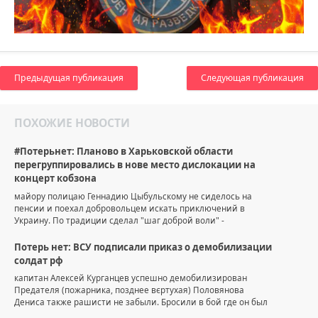
Предыдущая публикация
Следующая публикация
ПОХОЖИЕ НОВОСТИ
#Потерьнет: Планово в Харьковской области
перегруппировались в нове место дислокации на
концерт кобзона
майору полицаю Геннадию Цыбульскому не сиделось на
пенсии и поехал добровольцем искать приключений в
Украину. По традиции сделал "шаг доброй воли" -
Потерь нет: ВСУ подписали приказ о демобилизации
солдат рф
капитан Алексей Курганцев успешно демобилизирован
Предателя (пожарника, позднее вєртухая) Половянова
Дениса также рашисти не забыли. Бросили в бой где он был