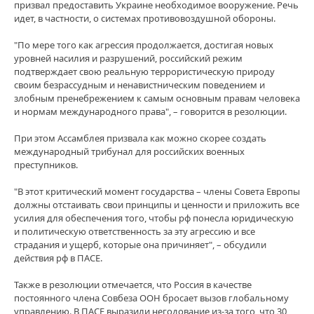
призвал предоставить Украине необходимое вооружение. Речь
идет, в частности, о системах противовоздушной обороны.
"По мере того как агрессия продолжается, достигая новых
уровней насилия и разрушений, российский режим
подтверждает свою реальную террористическую природу
своим безрассудным и ненавистническим поведением и
злобным пренебрежением к самым основным правам человека
и нормам международного права", – говорится в резолюции.
При этом Ассамблея призвала как можно скорее создать
международный трибунал для российских военных
преступников.
"В этот критический момент государства – члены Совета Европы
должны отстаивать свои принципы и ценности и приложить все
усилия для обеспечения того, чтобы рф понесла юридическую
и политическую ответственность за эту агрессию и все
страдания и ущерб, которые она причиняет", – обсудили
действия рф в ПАСЕ.
Также в резолюции отмечается, что Россия в качестве
постоянного члена Совбеза ООН бросает вызов глобальному
управлению. В ПАСЕ выразили негодование из-за того, что 30