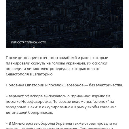
После детонации сотен тонн авиабомб и ракет, которые
планировали скинуть на головы украинцев, их осколки
повредили линию электропередач, которая шла от
Севастополя в Евпаторию
Половина Евпатории и посёлок Заозерное — без электричества.
– вермахт рф вскоре высказалось о "причинах" взрывов в
поселке Новофедоровка. По версии ведомства, "хлопок" на
аэродроме "Саки" в оккупированном Крыму якобы связана с
детонацией боеприпасов.
– В Министерстве обороны Украины также отреагировали на
взрывы на военном аэродроме россиян. Там посоветовали