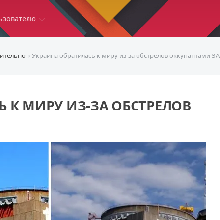
ьзователю
ительно
» Украина обратилась к миру из-за обстрелов оккупантами З
 К МИРУ ИЗ-ЗА ОБСТРЕЛОВ