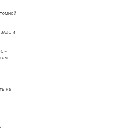
атомной
 ЗАЭС и
С –
этом
ть на
о