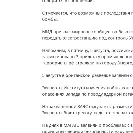
говорится в сообщении.
Отмечается, что возможные последствия
бомбы.
МИД призвал мировое сообщество безотл
передать электростанцию под контроль У
Напомним, в пятницу, 5 августа, российс
зафиксировано 3 прилета у промышленной
террористы рф стреляли по городу Энерго
5 августа в британской разведке заявили о
Эксперты Института изучения войны конст
опасениях Запада по поводу ядерной ката
На захваченной ЗАЭС оккупанты разместил
Эксперты бьют тревогу, ведь это чревато 
На днях в МАГАТЭ заявили о проблемах с 
принципы ядерной безопасности нарушен