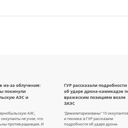
е из-за облучения:
ГУР рассказали подробности
ты покинули
об ударе дрона-камикадзе п
льскую АЭС и
вражеским позициям возле
ЗАЭС
Чернобыльскую АЭС,
"Демилитаризованы" 15 оккупанто
 оккупанты не учли, что
и техника: в ГУР рассказали
ьны против радиации. И
подробности об ударе дрона-