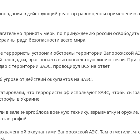
 попадания в действующий реактор равноценны применению 
агательно принять меры по принуждению россии освободить
краины ради безопасности всего мира.
кие террористы устроили обстрелы территории Запорожской АЭ
 площадки, враг попал в высоковольтную линию связи. При 
дар с территории ЗАЭС, провоцируя ВСУ на ответ.
б угрозе от действий оккупантов на ЗАЭС.
атировали, что террористы рф используют ЗАЭС, чтобы сыгра
строфы в Украине.
и в зале энергоблока военную технику, взрывчатку и оружие.
катастрофой.
захваченной оккупантами Запорожской АЭС. Там отметили, чт
ы.