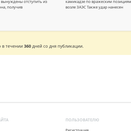
 вынуждены отступить из
камикадзе по вражеским позиция
она, получив
возле ЗАЭС Также удар нанесен
о в течении
360
дней со дня публикации.
АЙТА
ПОЛЬЗОВАТЕЛЮ
Регистрация