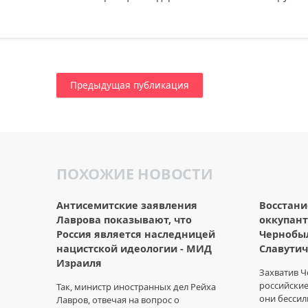
Предыдущая публикация
ПОХОЖИЕ НОВОСТИ
Антисемитские заявления
Восстани
Лаврова показывают, что
оккупан
Россия является наследницей
Чернобы
нацистской идеологии - МИД
Славутич
Израиля
Захватив 
российские
Так, министр иностранных дел Рейха
они бессил
Лавров, отвечая на вопрос о