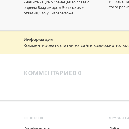
теперь они
«нацификации украинцев во главе с
этого реги
евреем Владимиром Зеленским»,
ответил, что у Гитлера тоже
Информация
Комментировать статьи на сайте возможно тольк
КОММЕНТАРИЕВ 0
НОВОСТИ
ДРУЗЬЯ С
Русификаторы
Philka