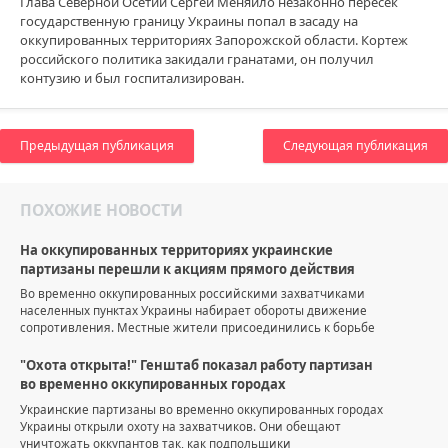
Глава Северной Осетии Сергей Меняйло незаконно пересек
государственную границу Украины попал в засаду на
оккупированных территориях Запорожской области. Кортеж
российского политика закидали гранатами, он получил
контузию и был госпитализирован.
Предыдущая публикация
Следующая публикация
ПОХОЖИЕ НОВОСТИ
На оккупированных территориях украинские
партизаны перешли к акциям прямого действия
Во временно оккупированных российскими захватчиками
населенных пунктах Украины набирает обороты движение
сопротивления. Местные жители присоединились к борьбе
"Охота открыта!" Генштаб показал работу партизан
во временно оккупированных городах
Украинские партизаны во временно оккупированных городах
Украины открыли охоту на захватчиков. Они обещают
уничтожать оккупантов так, как подпольщики