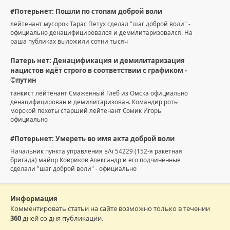
#Потерьнет: Пошли по стопам доброй воли
лейтенант мусорок Тарас Петух сделал "шаг доброй воли" -
официально денацифицировался и демилитаризовался. На
раша публиках выложили сотни тысяч
Патерь нет: Денацификация и демилитаризация
нацистов идёт строго в соответствии с графиком -
©путин
танкист лейтенант Смаженный Глеб из Омска официально
денацифицирован и демилитаризован. Командир роты
морской пехоты старший лейтенант Сомик Игорь
официально
#Потерьнет: Умереть во имя акта доброй воли
Начальник пункта управления в/ч 54229 (152-я ракетная
бригада) майор Ковриков Александр и его подчинённые
сделали "шаг доброй воли" - официально
Информация
Комментировать статьи на сайте возможно только в течении
360
дней со дня публикации.