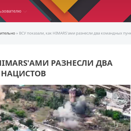
ьзователю
ительно
» ВСУ показали, как HIMARS'ами разнесли два командных пун
HIMARS'АМИ РАЗНЕСЛИ ДВА
 НАЦИСТОВ