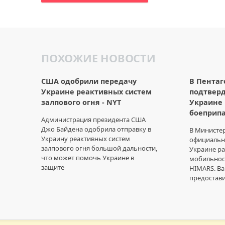
ПОХОЖИЕ НОВОСТИ
США одобрили передачу
В Пента
Украине реактивных систем
подтверд
залпового огня - NYT
Украине 
боеприп
Администрация президента США
Джо Байдена одобрила отправку в
В Министе
Украину реактивных систем
официальн
залпового огня большой дальности,
Украине ра
что может помочь Украине в
мобильност
защите
HIMARS. В
предостав