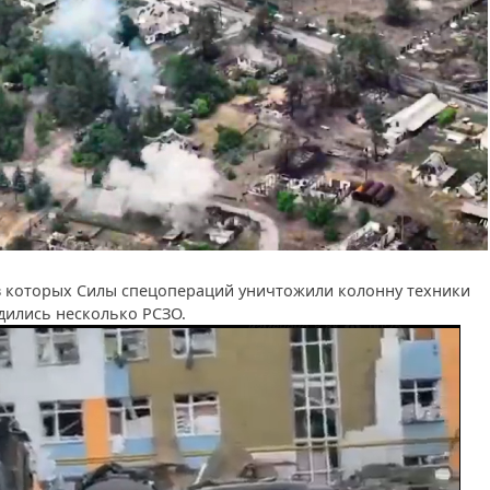
в которых Силы спецопераций уничтожили колонну техники
дились несколько РСЗО.