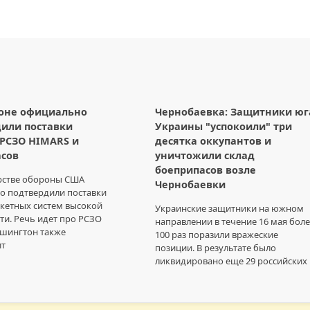
гоне официально
Чернобаевка: Защитники юг
или поставки
Украины "успокоили" три
РСЗО HIMARS и
десятка оккупантов и
асов
уничтожили склад
боеприпасов возле
рстве обороны США
Чернобаевки
о подтвердили поставки
кетных систем высокой
Украинские защитники на южном
и. Речь идет про РСЗО
направлении в течение 16 мая бол
ашингтон также
100 раз поразили вражеские
ит
позиции. В результате было
ликвидировано еще 29 российских