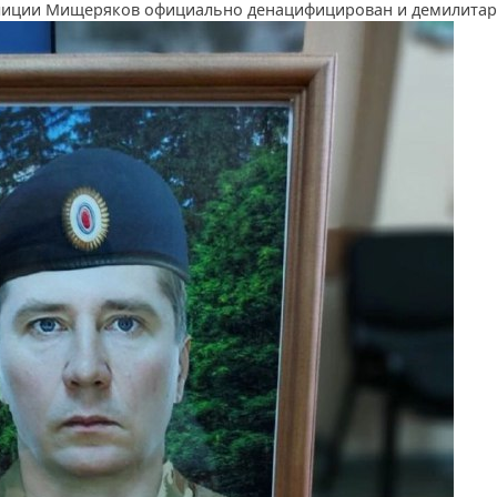
иции Мищеряков официально денацифицирован и демилитар