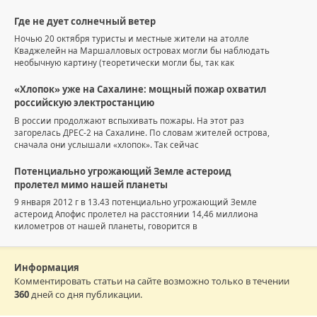
Где не дует солнечный ветер
Ночью 20 октября туристы и местные жители на атолле
Кваджелейн на Маршалловых островах могли бы наблюдать
необычную картину (теоретически могли бы, так как
«Хлопок» уже на Сахалине: мощный пожар охватил
российскую электростанцию
В россии продолжают вспыхивать пожары. На этот раз
загорелась ДРЕС-2 на Сахалине. По словам жителей острова,
сначала они услышали «хлопок». Так сейчас
Потенциально угрожающий Земле астероид
пролетел мимо нашей планеты
9 января 2012 г в 13.43 потенциально угрожающий Земле
астероид Апофис пролетел на расстоянии 14,46 миллиона
километров от нашей планеты, говорится в
Информация
Комментировать статьи на сайте возможно только в течении
360
дней со дня публикации.