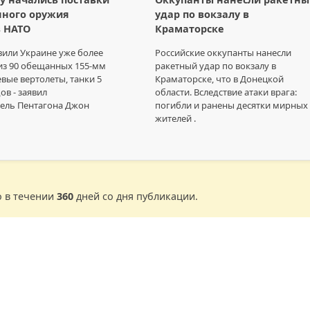
нного оружия
удар по вокзалу в
 НАТО
Краматорске
или Украине уже более
Российские оккупанты нанесли
из 90 обещанных 155-мм
ракетный удар по вокзалу в
евые вертолеты, танки 5
Краматорске, что в Донецкой
ов - заявил
области. Вследствие атаки врага:
тель Пентагона Джон
погибли и ранены десятки мирных
жителей .
о в течении
360
дней со дня публикации.