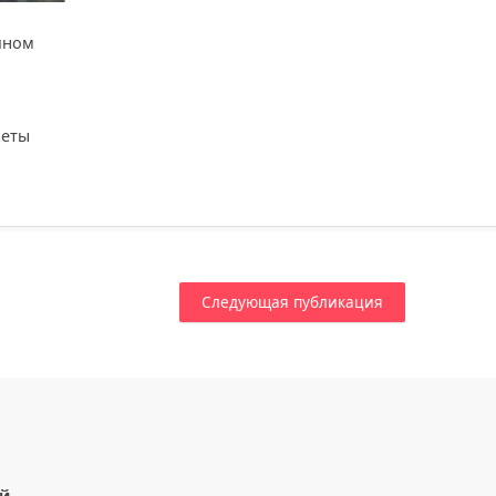
чном
кеты
Следующая публикация
ый