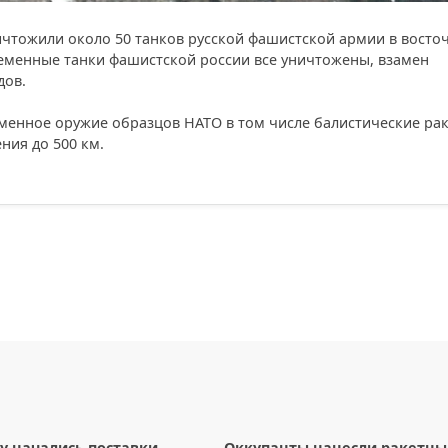
чтожили около 50 танков русской фашистской армии в восто
еменные танки фашистской россии все уничтожены, взамен
дов.
еменное оружие образцов НАТО в том числе балистические ра
ния до 500 км.
у начались поставки
Оккупанты нанесли ракетн