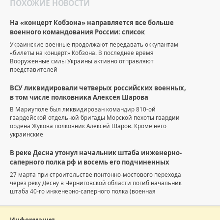
ПОХОЖИЕ НОВОСТИ
На «концерт Кобзона» направляется все больше
военного командования России: список
Украинские военные продолжают передавать оккупантам
«билеты на концерт» Кобзона. В последнее время
Вооруженные силы Украины активно отправляют
представителей
ВСУ ликвидировали четверых российских военных,
в том числе полковника Алексея Шарова
В Мариуполе был ликвидирован командир 810-ой
гвардейской отдельной бригады Морской пехоты гвардии
ордена Жукова полковник Алексей Шаров. Кроме него
украинские
В реке Десна утонул начальник штаба инженерно-
саперного полка рф и восемь его подчиненных
27 марта при строительстве понтонно-мостового перехода
через реку Десну в Черниговской области погиб начальник
штаба 40-го инженерно-саперного полка (военная
Информация